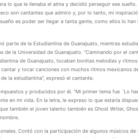
a lo que le llenaba el alma y decidió perseguir ese sueño.
eco son cantantes que admiro y, por lo tanto, mi inspiraci
ueño es poder ser llegar a tanta gente, como ellos lo han 
ó parte de la Estudiantina de Guanajuato, mientras estudi
s de la Universidad de Guanajuato. “Caminando por el cent
tudiantina de Guanajuato, tocaban bonitas melodías y ritmos
 a cantar y tocar canciones con muchos ritmos mexicanos d
e la estudiantina”, expresó el cantante.
puestos y producidos por él. “Mi primer tema fue ´Lo harí
e en mi vida. En la letra, le expreso lo que estaría dispue
 que también el joven talento también es Ghost Writer, Ghos
renombre.
ionales. Contó con la participación de algunos músicos de