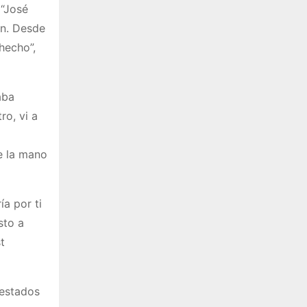
 “José
ón. Desde
hecho”,
aba
ro, vi a
e la mano
a por ti
sto a
t
 estados