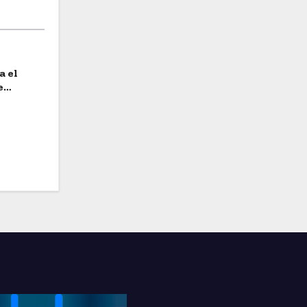
a el
e