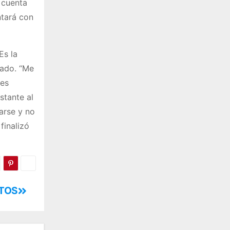
 cuenta
ntará con
Es la
rado. “Me
les
stante al
arse y no
finalizó
TOS