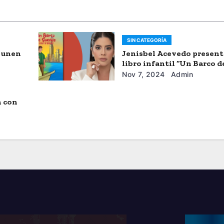
SIN CATEGORÍA
e unen
Jenisbel Acevedo present
libro infantil “Un Barco d
Sueños”
Nov 7, 2024
Admin
n con