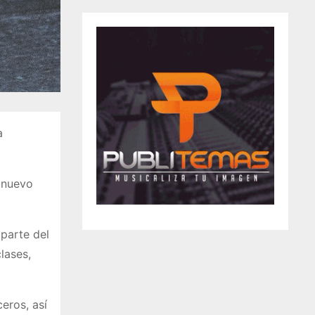
a
n nuevo
parte del
lases,
eros, así