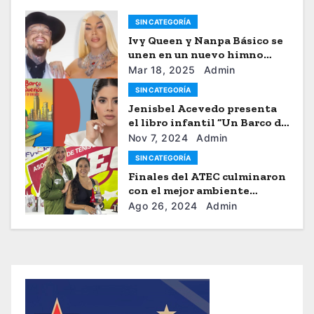
SIN CATEGORÍA
Ivy Queen y Nanpa Básico se
unen en un nuevo himno
musical
Mar 18, 2025
Admin
SIN CATEGORÍA
Jenisbel Acevedo presenta
el libro infantil “Un Barco de
Sueños”
Nov 7, 2024
Admin
SIN CATEGORÍA
Finales del ATEC culminaron
con el mejor ambiente
tenístico
Ago 26, 2024
Admin