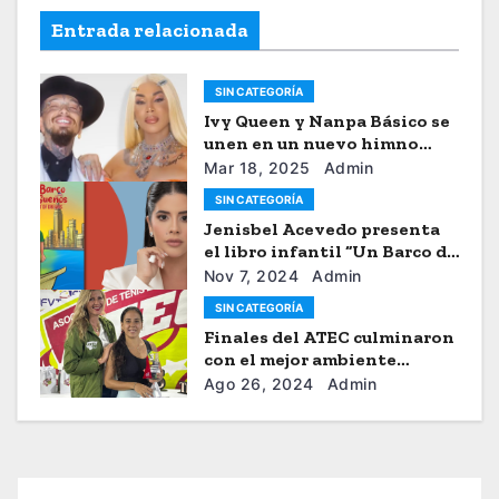
Entrada relacionada
SIN CATEGORÍA
Ivy Queen y Nanpa Básico se
unen en un nuevo himno
musical
Mar 18, 2025
Admin
SIN CATEGORÍA
Jenisbel Acevedo presenta
el libro infantil “Un Barco de
Sueños”
Nov 7, 2024
Admin
SIN CATEGORÍA
Finales del ATEC culminaron
con el mejor ambiente
tenístico
Ago 26, 2024
Admin