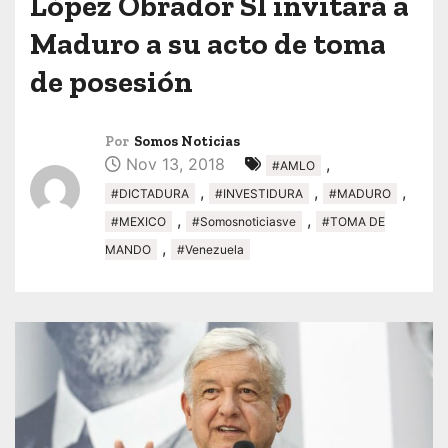
López Obrador SI invitará a
Maduro a su acto de toma
de posesión
Por
Somos Noticias
Nov 13, 2018
,
#AMLO
,
,
,
#DICTADURA
#INVESTIDURA
#MADURO
,
,
#MEXICO
#Somosnoticiasve
#TOMA DE
,
MANDO
#Venezuela