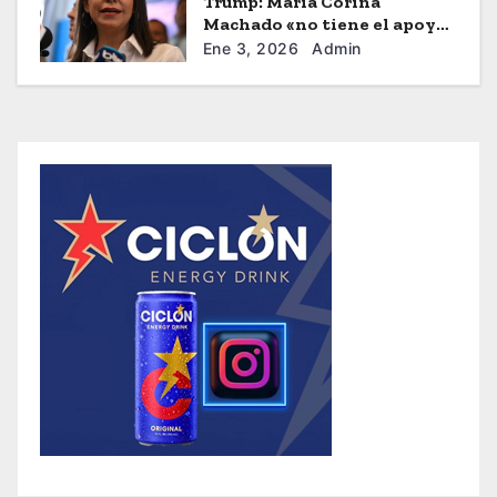
Trump: María Corina
Machado «no tiene el apoyo»
para dirigir Venezuela
Ene 3, 2026
Admin