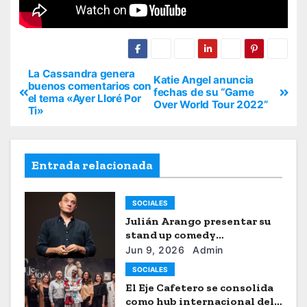
La Cassandra genera
Katie Angel anuncia
buenos comentarios con
fechas de su “Game
el tema «Ayer Lloré Por
Over World Tour 2022”
Ti»
Entrada relacionada
SOCIALES
Julián Arango presentar su
stand up comedy
“Julianchou”
Jun 9, 2026
Admin
SOCIALES
El Eje Cafetero se consolida
como hub internacional del