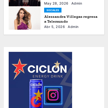
sistema moda
May 28, 2026
Admin
SOCIALES
Alessandra Villegas regresa
a Telemundo
Abr 5, 2026
Admin