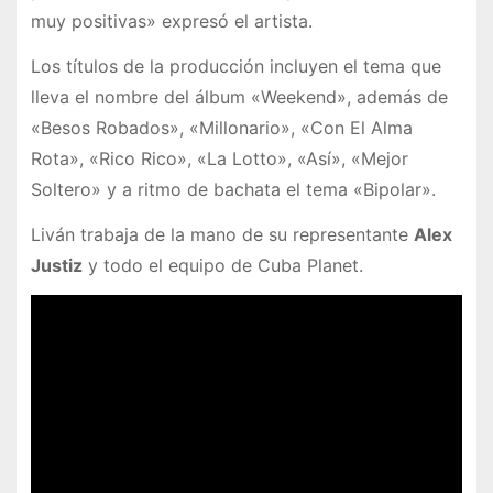
muy positivas» expresó el artista.
Los títulos de la producción incluyen el tema que
lleva el nombre del álbum «Weekend», además de
«Besos Robados», «Millonario», «Con El Alma
Rota», «Rico Rico», «La Lotto», «Así», «Mejor
Soltero» y a ritmo de bachata el tema «Bipolar».
Liván trabaja de la mano de su representante
Alex
Justiz
y todo el equipo de Cuba Planet.