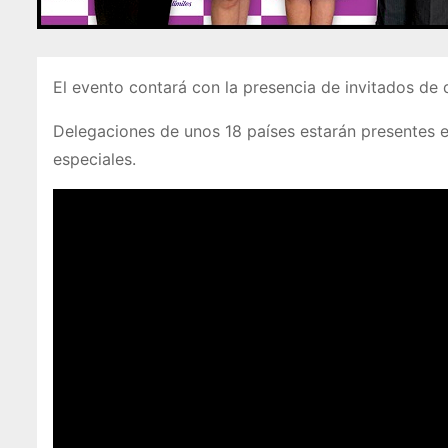
El evento contará con la presencia de invitados de 
Delegaciones de unos 18 países estarán presentes e
especiales.