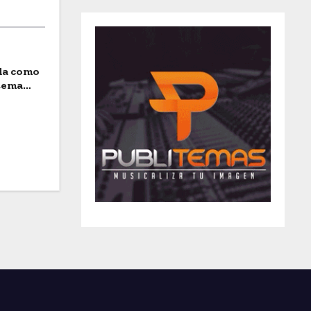
ida como
stema