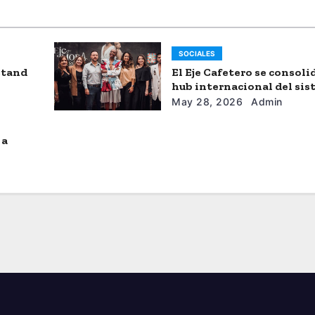
SOCIALES
stand
El Eje Cafetero se consol
hub internacional del si
moda
May 28, 2026
Admin
 a