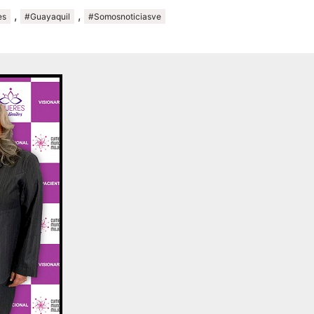
,
,
es
#Guayaquil
#Somosnoticiasve