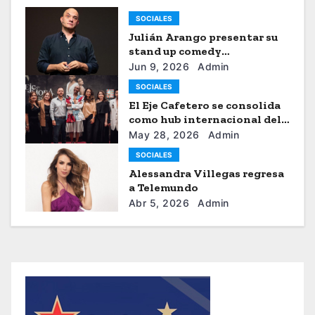
SOCIALES
Julián Arango presentar su
stand up comedy
“Julianchou”
Jun 9, 2026
Admin
SOCIALES
El Eje Cafetero se consolida
como hub internacional del
sistema moda
May 28, 2026
Admin
SOCIALES
Alessandra Villegas regresa
a Telemundo
Abr 5, 2026
Admin