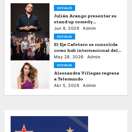
SOCIALES
Julián Arango presentar su
stand up comedy
“Julianchou”
Jun 9, 2026
Admin
SOCIALES
El Eje Cafetero se consolida
como hub internacional del
sistema moda
May 28, 2026
Admin
SOCIALES
Alessandra Villegas regresa
a Telemundo
Abr 5, 2026
Admin