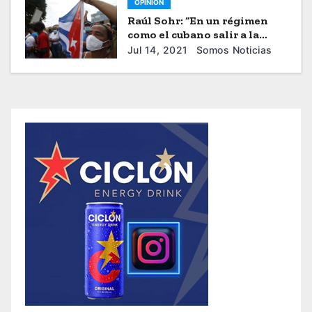
OPINIÓN
de DACA
Raúl Sohr: “En un régimen
como el cubano salir a la
calle tiene costos muy altos”
Jul 14, 2021
Somos Noticias