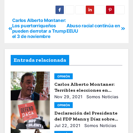
Carlos Alberto Montaner:
Los puertorriqueños
Abuso racial continúa en
pueden derrotar a Trump
EEUU
el 3 de noviembre
Entrada relacionada
OPINIÓN
Carlos Alberto Montaner:
Terribles elecciones en
Honduras
Nov 29, 2021
Somos Noticias
OPINIÓN
Declaración del Presidente
del FDP Manny Díaz sobre
Decisión de Juez Federal Que
Jul 22, 2021
Somos Noticias
Bloquea Nuevas Solicitudes