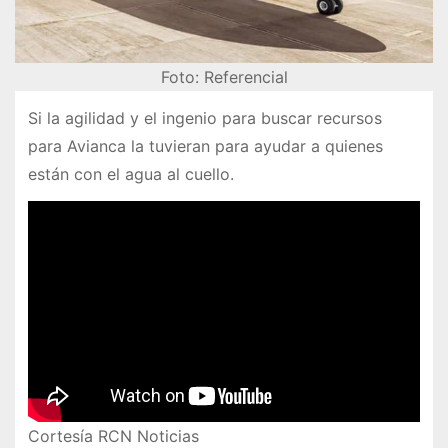
Foto: Referencial
Si la agilidad y el ingenio para buscar recursos
para Avianca la tuvieran para ayudar a quienes
están con el agua al cuello.
Cortesía RCN Noticias