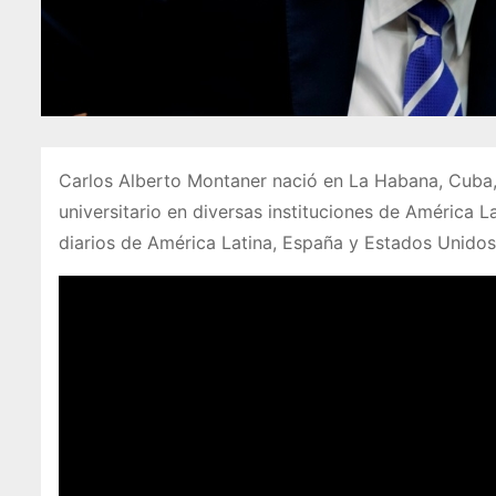
Carlos Alberto Montaner nació en La Habana, Cuba,
universitario en diversas instituciones de América L
diarios de América Latina, España y Estados Unido