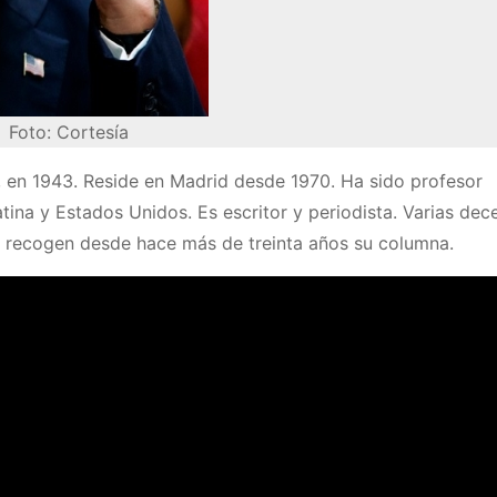
Foto: Cortesía
 en 1943. Reside en Madrid desde 1970. Ha sido profesor
atina y Estados Unidos. Es escritor y periodista. Varias de
s recogen desde hace más de treinta años su columna.