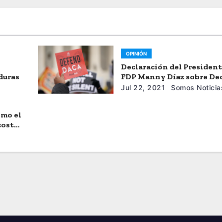
OPINIÓN
Declaración del President
duras
FDP Manny Díaz sobre De
de Juez Federal Que Bloqu
Jul 22, 2021
Somos Noticia
Nuevas Solicitudes de D
omo el
 costos