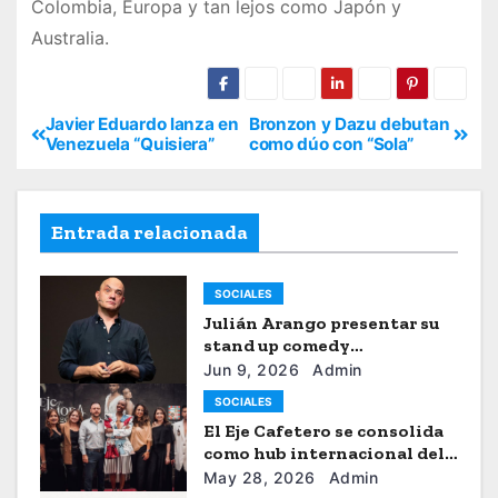
Colombia, Europa y tan lejos como Japón y
Australia.
Javier Eduardo lanza en
Bronzon y Dazu debutan
Venezuela “Quisiera”
como dúo con “Sola”
Entrada relacionada
SOCIALES
Julián Arango presentar su
stand up comedy
“Julianchou”
Jun 9, 2026
Admin
SOCIALES
El Eje Cafetero se consolida
como hub internacional del
sistema moda
May 28, 2026
Admin