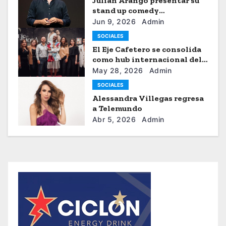
Julián Arango presentar su
stand up comedy
“Julianchou”
Jun 9, 2026
Admin
SOCIALES
El Eje Cafetero se consolida
como hub internacional del
sistema moda
May 28, 2026
Admin
SOCIALES
Alessandra Villegas regresa
a Telemundo
Abr 5, 2026
Admin