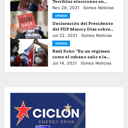
Terribles elecciones en
Honduras
Nov 29, 2021
Somos Noticias
OPINIÓN
Declaración del Presidente
del FDP Manny Díaz sobre
Decisión de Juez Federal Que
Jul 22, 2021
Somos Noticias
Bloquea Nuevas Solicitudes
OPINIÓN
de DACA
Raúl Sohr: “En un régimen
como el cubano salir a la
calle tiene costos muy altos”
Jul 14, 2021
Somos Noticias