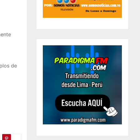
mente
plos de