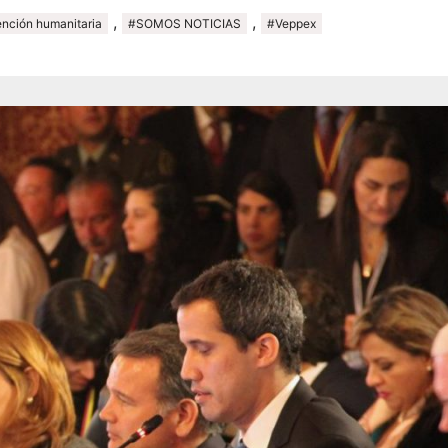
,
,
ención humanitaria
#SOMOS NOTICIAS
#Veppex