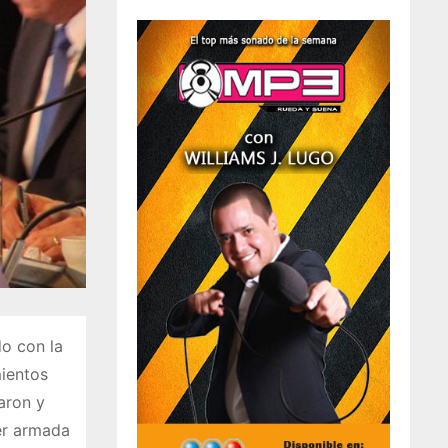
o con la
mientos
aron y
er armada