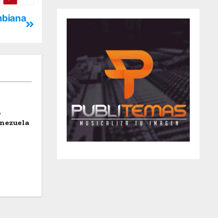
ombiana
o
enezuela