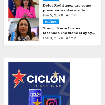
Delcy Rodríguez juro como
presidenta interina de
Venezuela
Ene 5, 2026
Admin
POLÍTICA
Trump: María Corina
Machado «no tiene el apoyo»
para dirigir Venezuela
Ene 3, 2026
Admin