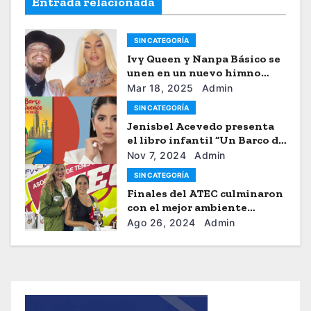
Entrada relacionada
SIN CATEGORÍA
Ivy Queen y Nanpa Básico se
unen en un nuevo himno
musical
Mar 18, 2025
Admin
SIN CATEGORÍA
Jenisbel Acevedo presenta
el libro infantil “Un Barco de
Sueños”
Nov 7, 2024
Admin
SIN CATEGORÍA
Finales del ATEC culminaron
con el mejor ambiente
tenístico
Ago 26, 2024
Admin