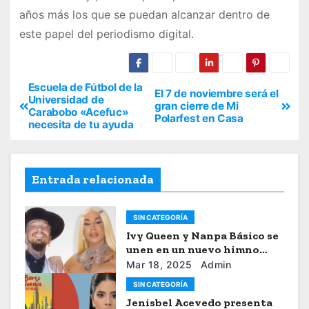
años más los que se puedan alcanzar dentro de
este papel del periodismo digital.
Escuela de Fútbol de la
El 7 de noviembre será el
Universidad de
gran cierre de Mi
Carabobo «Acefuc»
Polarfest en Casa
necesita de tu ayuda
Entrada relacionada
SIN CATEGORÍA
Ivy Queen y Nanpa Básico se
unen en un nuevo himno
musical
Mar 18, 2025
Admin
SIN CATEGORÍA
Jenisbel Acevedo presenta