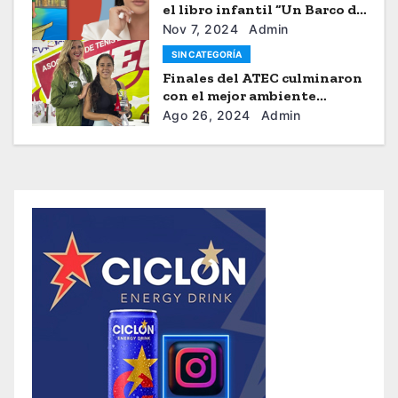
el libro infantil “Un Barco de
Sueños”
Nov 7, 2024
Admin
SIN CATEGORÍA
Finales del ATEC culminaron
con el mejor ambiente
tenístico
Ago 26, 2024
Admin