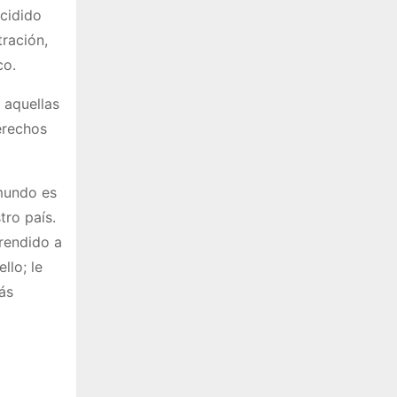
cidido
ración,
co.
 aquellas
erechos
 mundo es
tro país.
rendido a
llo; le
ás