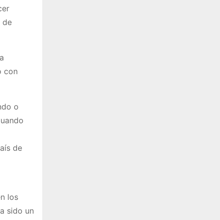
cer
a de
la
o con
ndo o
 cuando
aís de
n los
a sido un