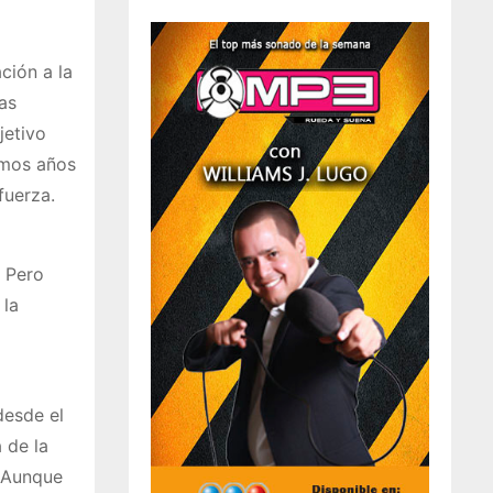
ción a la
as
jetivo
timos años
fuerza.
. Pero
 la
desde el
 de la
. Aunque