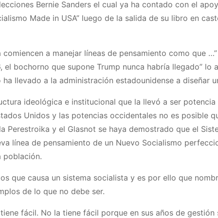
elecciones Bernie Sanders el cual ya ha contado con el apo
ialismo Made in USA” luego de la salida de su libro en cast
a comiencen a manejar líneas de pensamiento como que …”
 el bochorno que supone Trump nunca habría llegado” lo an
 ha llevado a la administración estadounidense a diseñar u
tura ideológica e institucional que la llevó a ser potencia
Estados Unidos y las potencias occidentales no es posible q
a la Perestroika y el Glasnot se haya demostrado que el Sis
nueva línea de pensamiento de un Nuevo Socialismo perfecc
a población.
os que causa un sistema socialista y es por ello que nomb
mplos de lo que no debe ser.
tiene fácil. No la tiene fácil porque en sus años de gestión