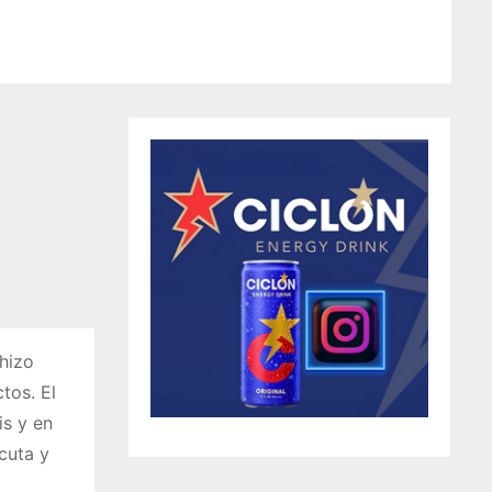
 hizo
tos. El
is y en
cuta y