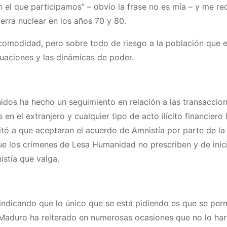
n el que participamos” – obvio la frase no es mía – y me r
rra nuclear en los años 70 y 80.
ncomodidad, pero sobre todo de riesgo a la población que e
tuaciones y las dinámicas de poder.
nidos ha hecho un seguimiento en relación a las transaccio
 en el extranjero y cualquier tipo de acto ilícito financiero
vitó a que aceptaran el acuerdo de Amnistía por parte de la
ue los crímenes de Lesa Humanidad no prescriben y de inic
istía que valga.
 indicando que lo único que se está pidiendo es que se perm
Maduro ha reiterado en numerosas ocasiones que no lo ha