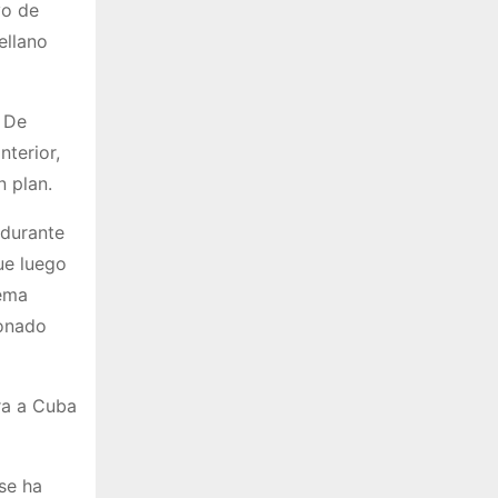
yo de
ellano
 De
terior,
n plan.
 durante
ue luego
tema
ionado
ra a Cuba
 se ha