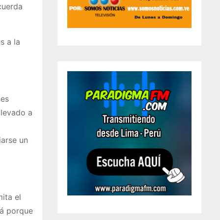
ecuerda
s a la
nes
 llevado a
iarse un
ita el
rá porque