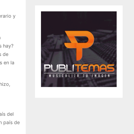
rario y
n
s hay?
s de
 en la
hizo,
aís del
n país de