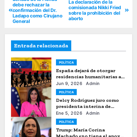
La declaración de la
debe rechazar la
comisionada Nikki Fried
confirmación del Dr.
sobre la prohibición del
Ladapo como Cirujano
aborto
General
Entrada relacionada
POLÍTICA
España dejará de otorgar
residencias humanitarias a
venezolanos
Jun 9, 2026
Admin
POLÍTICA
Delcy Rodríguez juro como
presidenta interina de
Venezuela
Ene 5, 2026
Admin
POLÍTICA
Trump: María Corina
Machado «no tiene el apoyo»