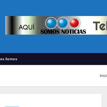
nes Somos
Inic