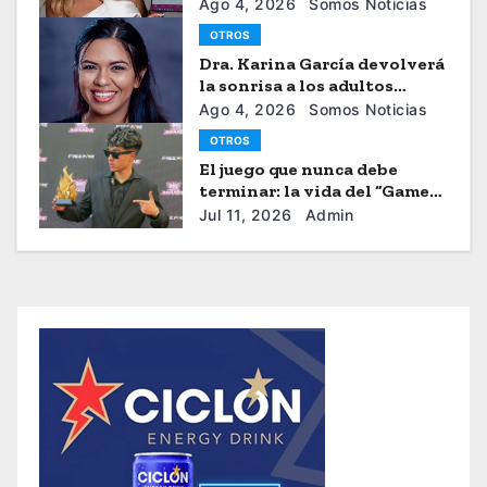
seguiridad de las mujeres
Ago 4, 2026
Somos Noticias
OTROS
Dra. Karina García devolverá
la sonrisa a los adultos
mayores
Ago 4, 2026
Somos Noticias
OTROS
El juego que nunca debe
terminar: la vida del “Gamer”
Brayhan Crazzy
Jul 11, 2026
Admin