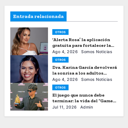
Entrada relacionada
OTROS
‘Alerta Rosa’ la aplicación
gratuita para fortalecer la
seguiridad de las mujeres
Ago 4, 2026
Somos Noticias
OTROS
Dra. Karina García devolverá
la sonrisa a los adultos
mayores
Ago 4, 2026
Somos Noticias
OTROS
El juego que nunca debe
terminar: la vida del “Gamer”
Brayhan Crazzy
Jul 11, 2026
Admin