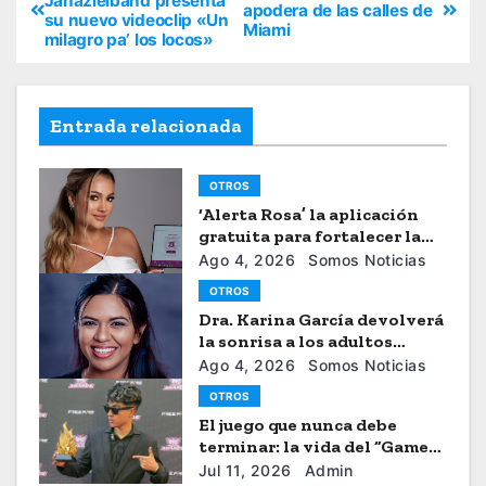
Jahazielband presenta
apodera de las calles de
su nuevo videoclip «Un
Miami
milagro pa’ los locos»
Entrada relacionada
OTROS
‘Alerta Rosa’ la aplicación
gratuita para fortalecer la
seguiridad de las mujeres
Ago 4, 2026
Somos Noticias
OTROS
Dra. Karina García devolverá
la sonrisa a los adultos
mayores
Ago 4, 2026
Somos Noticias
OTROS
El juego que nunca debe
terminar: la vida del “Gamer”
Brayhan Crazzy
Jul 11, 2026
Admin