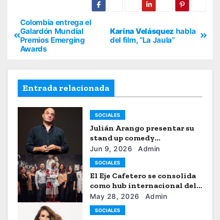
Colombia entrega el
Galardón Mundial
Karina Velásquez
habla
Premios Emerging
del film, “La Jaula”
Awards
Entrada relacionada
SOCIALES
Julián Arango presentar su
stand up comedy
“Julianchou”
Jun 9, 2026
Admin
SOCIALES
El Eje Cafetero se consolida
como hub internacional del
sistema moda
May 28, 2026
Admin
SOCIALES