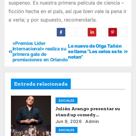
suspenso. Es nuestra primera película de ciencia –
ficción hecha en el país, así que bien vale la pena ir
a verla; y por supuesto, recomendarla.
«Premios Líder
Lo nuevo de Olga Tañón
Internacional» realiza su
se llama “Los celos se te
primera gala de
notan”
premiaciones en Orlando
Entrada relacionada
SOCIALES
Julián Arango presentar su
stand up comedy
“Julianchou”
Jun 9, 2026
Admin
SOCIALES