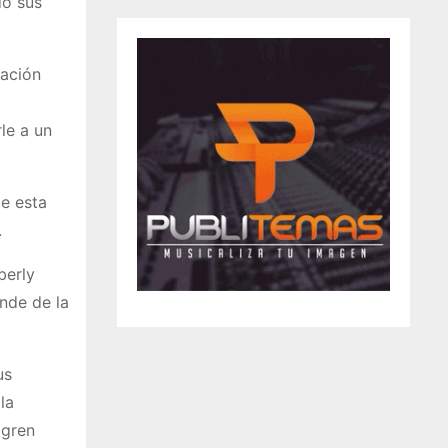
do sus
nación
le a un
de esta
.
berly
nde de la
us
la
ogren