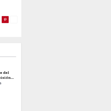
e del
cisión
ea
s
ACA