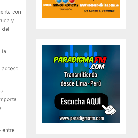
uenta con
zuda y
 del
 la
r acceso
os
 importa
o
o entre