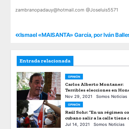
zambranopadauy@hotmail.com @Joseluis5571
Ismael «MAISANTA» García, por Iván Balle
Entrada relacionada
OPINIÓN
Carlos Alberto Montaner:
Terribles elecciones en Hon
Nov 29, 2021
Somos Noticias
OPINIÓN
Raúl Sohr: “En un régimen c
cubano salir a la calle tiene
muy altos”
Jul 14, 2021
Somos Noticias