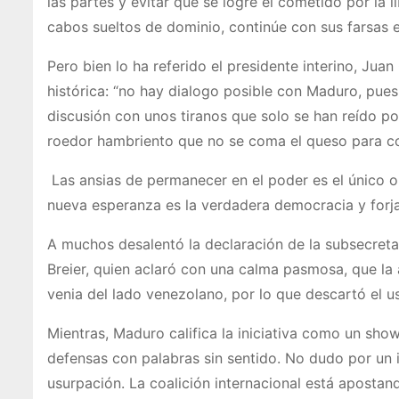
las partes y evitar que se logre el cometido por la 
cabos sueltos de dominio, continúe con sus farsas el
Pero bien lo ha referido el presidente interino, Ju
histórica: “no hay dialogo posible con Maduro, pue
discusión con unos tiranos que solo se han reído por
roedor hambriento que no se coma el queso para co
Las ansias de permanecer en el poder es el único ob
nueva esperanza es la verdadera democracia y forja
A muchos desalentó la declaración de la subsecreta
Breier, quien aclaró con una calma pasmosa, que la
venia del lado venezolano, por lo que descartó el us
Mientras, Maduro califica la iniciativa como un show
defensas con palabras sin sentido. No dudo por un i
usurpación. La coalición internacional está apostan