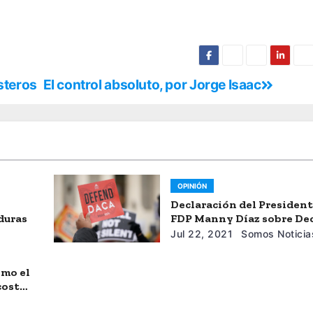
steros
El control absoluto, por Jorge Isaac
OPINIÓN
Declaración del President
duras
FDP Manny Díaz sobre De
de Juez Federal Que Bloqu
Jul 22, 2021
Somos Noticia
Nuevas Solicitudes de D
omo el
 costos