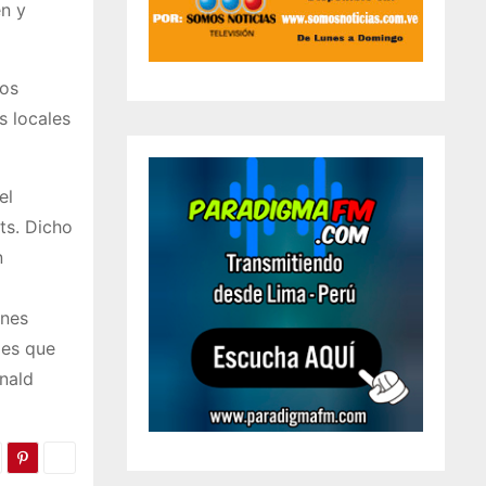
en y
ños
s locales
el
ts. Dicho
n
ones
les que
nald