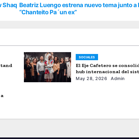
w Shaq
Beatriz Luengo estrena nuevo tema junto a 
“Chanteito Pa´un ex”
SOCIALES
stand
El Eje Cafetero se consol
hub internacional del si
moda
May 28, 2026
Admin
 a