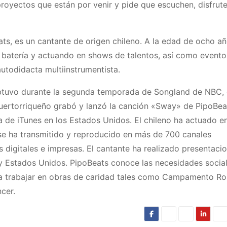
royectos que están por venir y pide que escuchen, disfrut
ts, es un cantante de origen chileno. A la edad de ocho a
atería y actuando en shows de talentos, así como evento
utodidacta multiinstrumentista.
 obtuvo durante la segunda temporada de Songland de NBC, 
 puertorriqueño grabó y lanzó la canción «Sway» de PipoBea
ca de iTunes en los Estados Unidos. El chileno ha actuado e
 se ha transmitido y reproducido en más de 700 canales
s digitales e impresas. El cantante ha realizado presentaci
 y Estados Unidos. PipoBeats conoce las necesidades socia
ara trabajar en obras de caridad tales como Campamento Ro
cer.