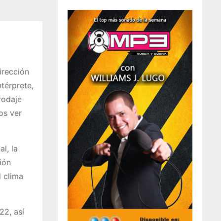
l
irección
térprete,
rodaje
os ver
l, la
ión
 clima
22, así