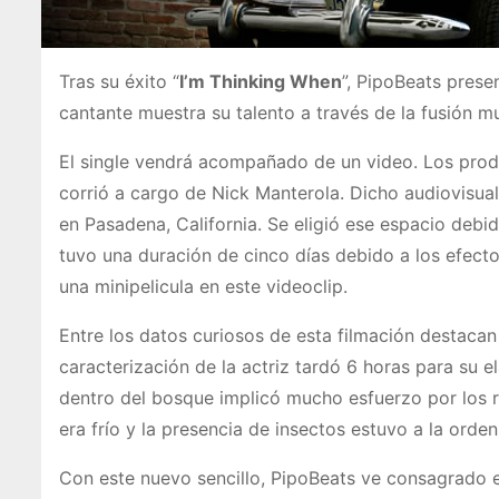
Tras su éxito “
I’m Thinking When
”, PipoBeats prese
cantante muestra su talento a través de la fusión m
El single vendrá acompañado de un video. Los produ
corrió a cargo de Nick Manterola. Dicho audiovisua
en Pasadena, California. Se eligió ese espacio debido
tuvo una duración de cinco días debido a los efect
una minipelicula en este videoclip.
Entre los datos curiosos de esta filmación destacan 
caracterización de la actriz tardó 6 horas para su e
dentro del bosque implicó mucho esfuerzo por los r
era frío y la presencia de insectos estuvo a la orden
Con este nuevo sencillo, PipoBeats ve consagrado el