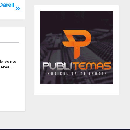
Darell
ida como
stema