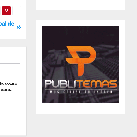
cal de
ida como
stema