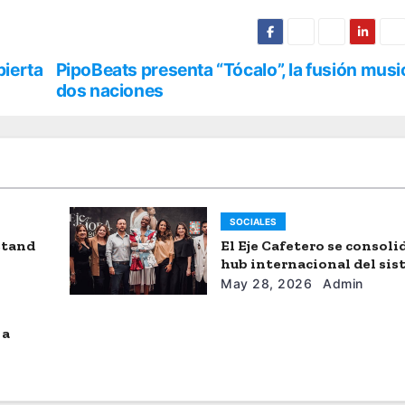
pierta
PipoBeats presenta “Tócalo”, la fusión musi
dos naciones
SOCIALES
stand
El Eje Cafetero se consol
hub internacional del si
moda
May 28, 2026
Admin
 a