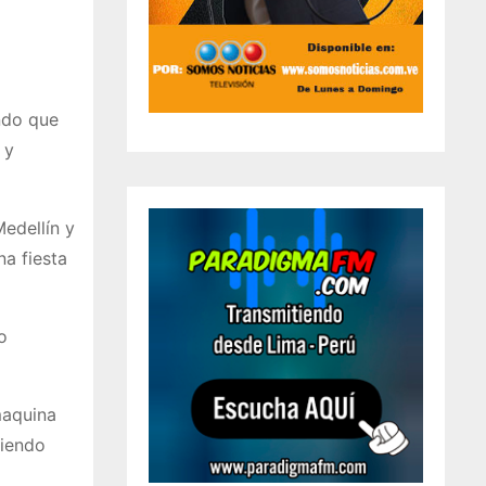
ndo que
 y
edellín y
na fiesta
o
maquina
ciendo