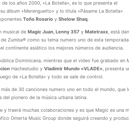
o de los años 2000, «La Botella», es lo que presenta el
su álbum «Merenguetto» y lo titula «Pásame La Botella»
exponentes
Toño Rosario
y
Shelow Shaq
.
n musical de
Magic Juan, Lenny 357
y
Matetraxx
, está da
ial de Zumba® como su tema numero uno de esta temporada
l continente asiático los mejores números de audiencia.
ública Dominicana, mientras que el vídeo fue grabado en M
cion
Hachestudio y
Vladimir Mundo «VLADE»
, presenta u
ego de «La Botella» y todo se sale de control.
e más de 30 canciones numero uno en todo el mundo, que l
 del pionero de la música urbana latina.
re y traerá muchas colaboraciones y es que Magic es una 
gráfico Omerta Music Group donde seguirá creando y produ