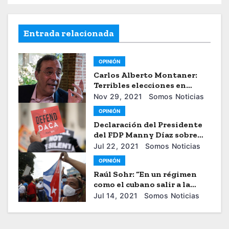
Entrada relacionada
OPINIÓN
Carlos Alberto Montaner:
Terribles elecciones en
Honduras
Nov 29, 2021
Somos Noticias
OPINIÓN
Declaración del Presidente
del FDP Manny Díaz sobre
Decisión de Juez Federal Que
Jul 22, 2021
Somos Noticias
Bloquea Nuevas Solicitudes
OPINIÓN
de DACA
Raúl Sohr: “En un régimen
como el cubano salir a la
calle tiene costos muy altos”
Jul 14, 2021
Somos Noticias