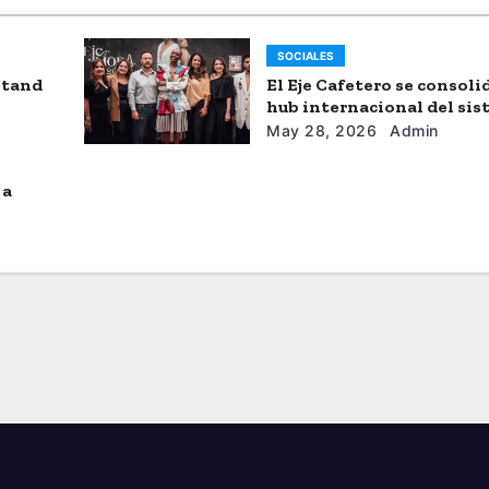
SOCIALES
stand
El Eje Cafetero se consol
hub internacional del si
moda
May 28, 2026
Admin
 a