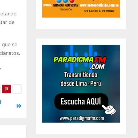
actando
ntar de
, que se
cianatos.
,
l