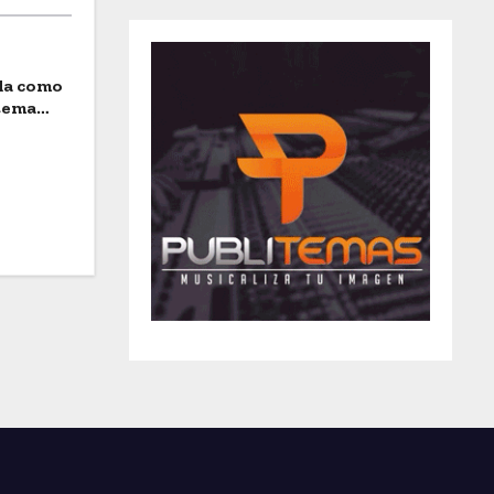
ida como
stema