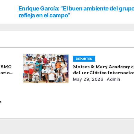
Enrique García: “El buen ambiente del grup
refleja en el campo”
DEPORTES
SISMO
Moises & Mary Academy 
tario
del 1er Clásico Internacio
Ercilio-Tony-Astacio de 
May 29, 2026
Admin
o