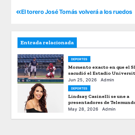
El torero José Tomás volverá a los ruedos
Entrada relacionada
DEPORTES
Momento exacto en que el 
sacudió el Estadio Universi
de Caracas
Jun 25, 2026
Admin
DEPORTES
Lindsay Casinelli se une a
presentadores de Telemund
May 28, 2026
Admin