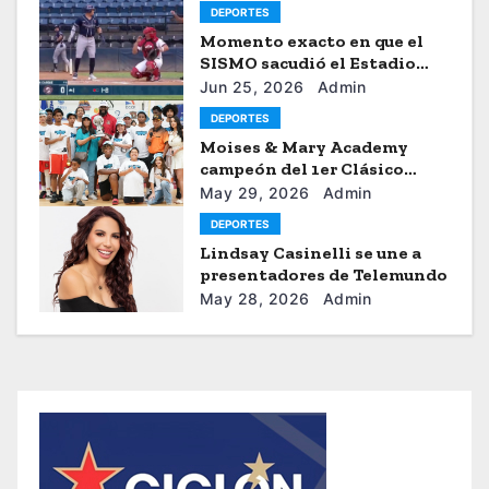
DEPORTES
Momento exacto en que el
SISMO sacudió el Estadio
Universitario de Caracas
Jun 25, 2026
Admin
DEPORTES
Moises & Mary Academy
campeón del 1er Clásico
Internacional Ercilio-Tony-
May 29, 2026
Admin
Astacio de la HBA
DEPORTES
Lindsay Casinelli se une a
presentadores de Telemundo
May 28, 2026
Admin