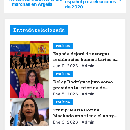
español para elecciones
marchas en Argelia
de 2020
Entrada relacionada
POLÍTICA
España dejará de otorgar
residencias humanitarias a
venezolanos
Jun 9, 2026
Admin
POLÍTICA
Delcy Rodríguez juro como
presidenta interina de
Venezuela
Ene 5, 2026
Admin
POLÍTICA
Trump: María Corina
Machado «no tiene el apoyo»
para dirigir Venezuela
Ene 3, 2026
Admin