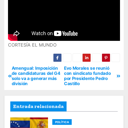
CORTESÍA EL MUNDO
Amengual: Imposición
Evo Morales se reunió
de candidaturas del G4
con sindicato fundado
solo va a generar más
por Presidente Pedro
división
Castillo
Entrada relacionada
POLÍTICA