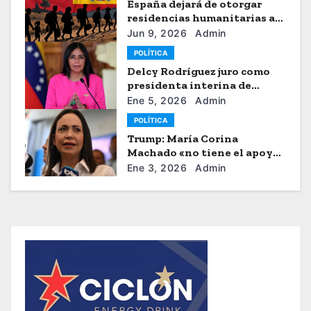
España dejará de otorgar
residencias humanitarias a
venezolanos
Jun 9, 2026
Admin
POLÍTICA
Delcy Rodríguez juro como
presidenta interina de
Venezuela
Ene 5, 2026
Admin
POLÍTICA
Trump: María Corina
Machado «no tiene el apoyo»
para dirigir Venezuela
Ene 3, 2026
Admin