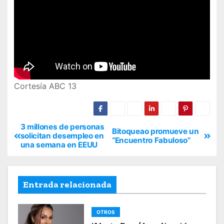
Cortesía ABC 13
3 millones de personas
Bitoqueao promueve un
solicitan desempleo en
“Encuentro Fabuloso”
una semana en EEUU
Entrada relacionada
OTROS