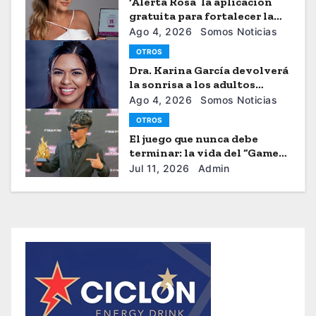
‘Alerta Rosa’ la aplicación
gratuita para fortalecer la
seguiridad de las mujeres
Ago 4, 2026
Somos Noticias
OTROS
Dra. Karina García devolverá
la sonrisa a los adultos
mayores
Ago 4, 2026
Somos Noticias
OTROS
El juego que nunca debe
terminar: la vida del “Gamer”
Brayhan Crazzy
Jul 11, 2026
Admin