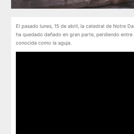
El pasado lunes, 15 de abril, la catedral de Notre 
ha quedado dañado en gran parte, perdiendo entre ot
conocida como la aguja.