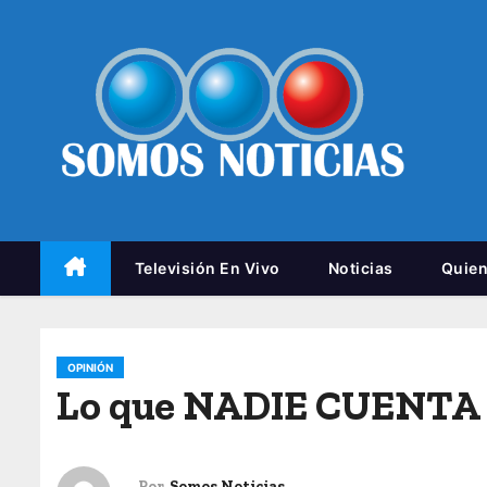
Televisión En Vivo
Noticias
Quie
OPINIÓN
Lo que NADIE CUENTA
Por
Somos Noticias