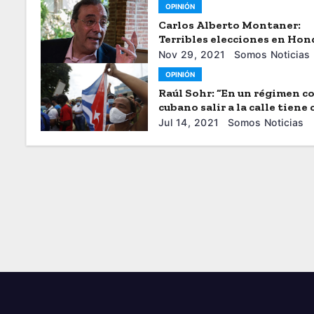
OPINIÓN
Carlos Alberto Montaner:
Terribles elecciones en Hon
Nov 29, 2021
Somos Noticias
OPINIÓN
Raúl Sohr: “En un régimen c
cubano salir a la calle tiene
muy altos”
Jul 14, 2021
Somos Noticias