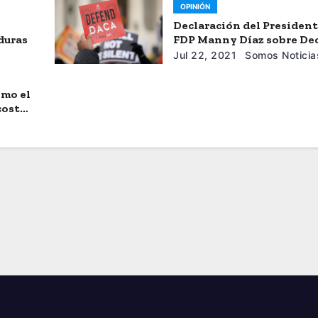
OPINIÓN
Declaración del President
duras
FDP Manny Díaz sobre De
de Juez Federal Que Bloqu
Jul 22, 2021
Somos Noticia
Nuevas Solicitudes de D
omo el
 costos