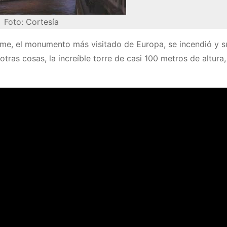
Foto: Cortesía
Dame, el monumento más visitado de Europa, se incendió y s
ras cosas, la increíble torre de casi 100 metros de altura,