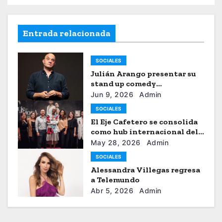
Entrada relacionada
SOCIALES
Julián Arango presentar su
stand up comedy
“Julianchou”
Jun 9, 2026
Admin
SOCIALES
El Eje Cafetero se consolida
como hub internacional del
sistema moda
May 28, 2026
Admin
SOCIALES
Alessandra Villegas regresa
a Telemundo
Abr 5, 2026
Admin