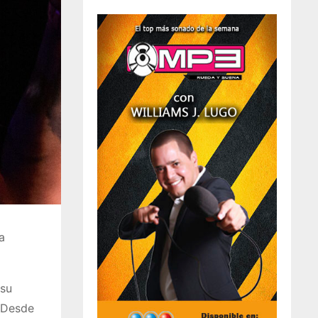
a
 su
. Desde