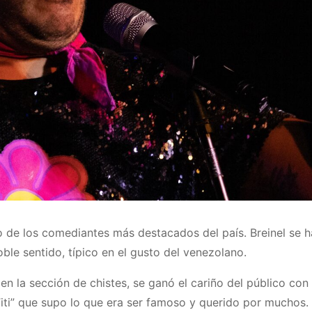
no de los comediantes más destacados del país. Breinel se h
ble sentido, típico en el gusto del venezolano.
, en la sección de chistes, se ganó el cariño del público con
 Titi” que supo lo que era ser famoso y querido por muchos