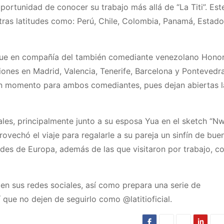
portunidad de conocer su trabajo más allá de “La Titi”. Est
otras latitudes como: Perú, Chile, Colombia, Panamá, Estad
” fue en compañía del también comediante venezolano Hono
ciones en Madrid, Valencia, Tenerife, Barcelona y Pontevedr
ran momento para ambos comediantes, pues dejan abiertas l
rales, principalmente junto a su esposa Yua en el sketch “N
aprovechó el viaje para regalarle a su pareja un sinfín de bue
des de Europa, además de las que visitaron por trabajo, 
en sus redes sociales, así como prepara una serie de
í que no dejen de seguirlo como @latitioficial.