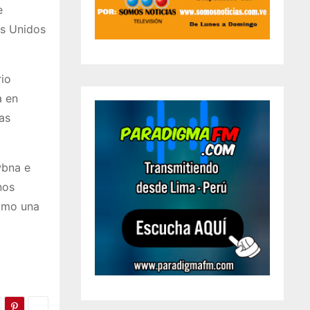
e
os Unidos
rio
a en
as
wbna e
nos
como una