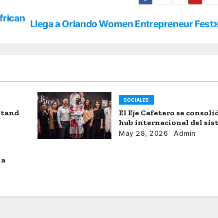
frican
Llega a Orlando Women Entrepreneur Fest
SOCIALES
stand
El Eje Cafetero se consol
hub internacional del si
moda
May 28, 2026
Admin
 a