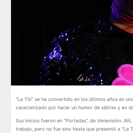
“La Titi” se ha convertido en los últimos años en u
caracterizado por hacer un humor de sátiras y en do
Sus inicios fueron en “Portadas”, de Venevisión. Allí
trabajo, pero no fue sino hasta que presentó a “La