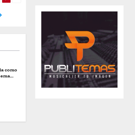
ida como
stema