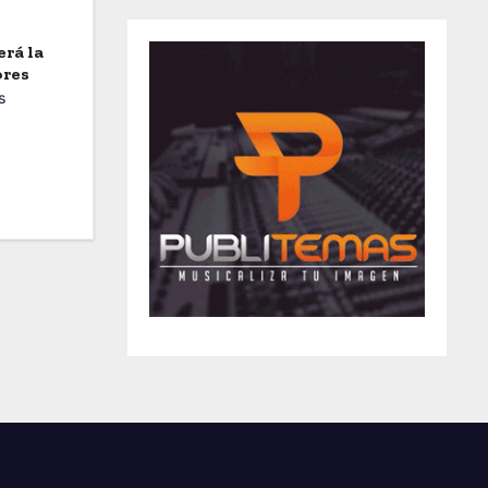
erá la
ores
s