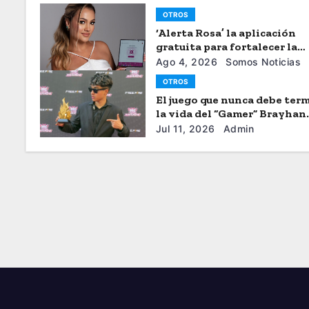
OTROS
‘Alerta Rosa’ la aplicación
gratuita para fortalecer la
seguiridad de las mujeres
Ago 4, 2026
Somos Noticias
OTROS
El juego que nunca debe term
la vida del “Gamer” Brayhan
Crazzy
Jul 11, 2026
Admin