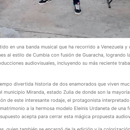
tido en una banda musical que ha recorrido a Venezuela y 
nes al estilo de Cumbia con fusión de Guaracha, logrando l
ducciones audiovisuales, incluyendo su más reciente traba
tiempo divertida historia de dos enamorados que viven mu
l municipio Miranda, estado Zulia de donde son la mayoría
ión de este interesante rodaje, el protagonista interpretado
» matrimonio a la hermosa modelo Eleinis Urdaneta de una 
 supuesto acepta para cerrar esta mágica propuesta audiov
es, quien también se encargó de la edición y la colorización