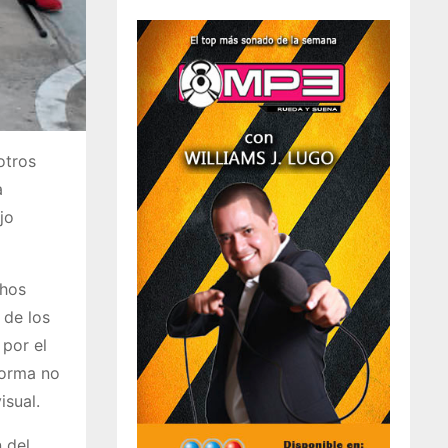
otros
a
jo
chos
 de los
 por el
forma no
isual.
 del