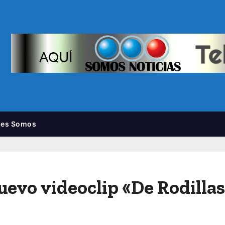
nes Somos
evo videoclip «De Rodilla