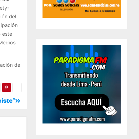
Tety»
sión del
cipación
 este
 Medios
tación de
ciste”