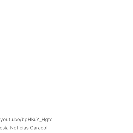
//youtu.be/bpHKuY_Hgtc
esía Noticias Caracol