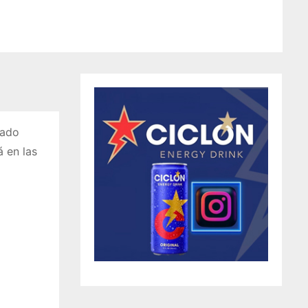
tado
á en las