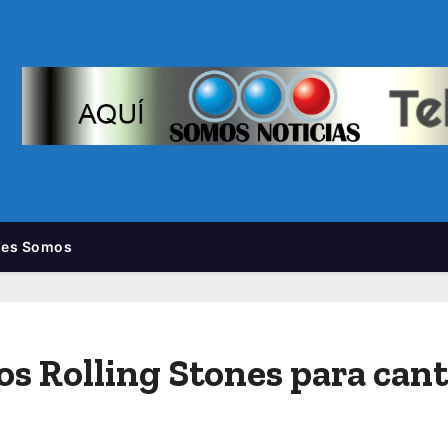
nes Somos
los Rolling Stones para can