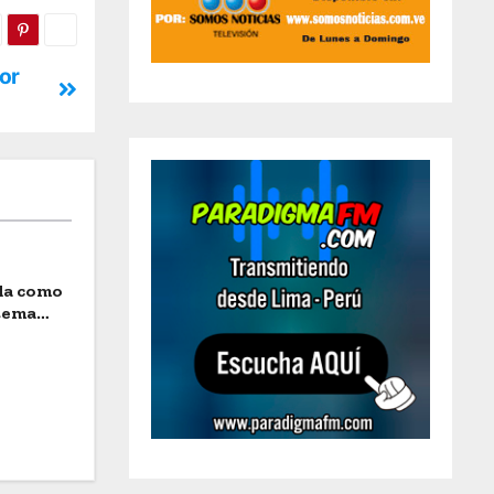
or
ida como
stema