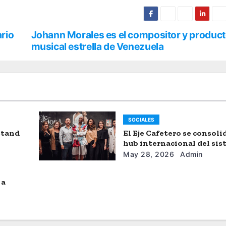
ario
Johann Morales es el compositor y product
musical estrella de Venezuela
SOCIALES
stand
El Eje Cafetero se consol
hub internacional del si
moda
May 28, 2026
Admin
 a