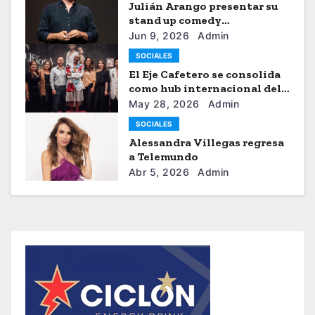
Julián Arango presentar su
stand up comedy
“Julianchou”
Jun 9, 2026
Admin
SOCIALES
El Eje Cafetero se consolida
como hub internacional del
sistema moda
May 28, 2026
Admin
SOCIALES
Alessandra Villegas regresa
a Telemundo
Abr 5, 2026
Admin