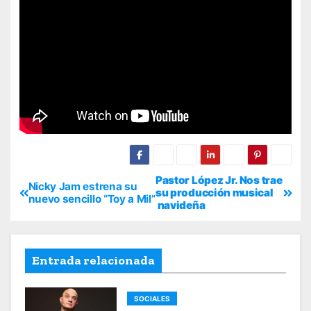
Pastor López Jr. Nos trae
Nicky Jam estrena su
su producción musical
nuevo sencillo “Toy a Mil”
navideña
Entrada relacionada
SOCIALES