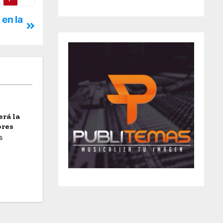
 en la
erá la
ores
s