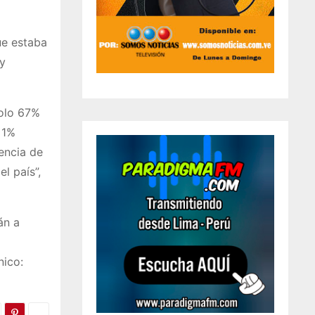
ue estaba
 y
solo 67%
 1%
encia de
l país”,
án a
nico: