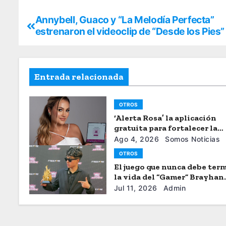
Annybell, Guaco y “La Melodía Perfecta”
estrenaron el videoclip de “Desde los Pies”
Entrada relacionada
OTROS
‘Alerta Rosa’ la aplicación
gratuita para fortalecer la
seguiridad de las mujeres
Ago 4, 2026
Somos Noticias
OTROS
El juego que nunca debe term
la vida del “Gamer” Brayhan
Crazzy
Jul 11, 2026
Admin