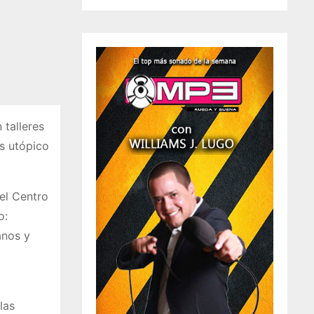
 talleres
es utópico
el Centro
o:
anos y
las