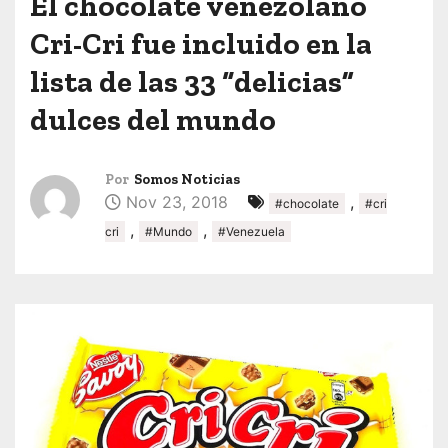
El chocolate venezolano
Cri-Cri fue incluido en la
lista de las 33 “delicias”
dulces del mundo
Por
Somos Noticias
Nov 23, 2018
,
#chocolate
#cri
,
,
cri
#Mundo
#Venezuela