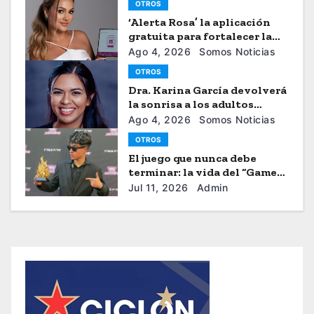
OTROS
‘Alerta Rosa’ la aplicación
gratuita para fortalecer la
seguiridad de las mujeres
Ago 4, 2026
Somos Noticias
OTROS
Dra. Karina García devolverá
la sonrisa a los adultos
mayores
Ago 4, 2026
Somos Noticias
OTROS
El juego que nunca debe
terminar: la vida del “Gamer”
Brayhan Crazzy
Jul 11, 2026
Admin