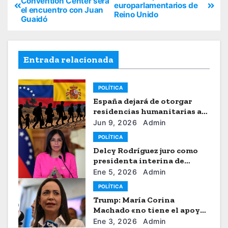
Convention Center será
europarlamentarios de
el encuentro con Juan
Reino Unido
Guaidó
Entrada relacionada
POLÍTICA
España dejará de otorgar
residencias humanitarias a
venezolanos
Jun 9, 2026
Admin
POLÍTICA
Delcy Rodríguez juro como
presidenta interina de
Venezuela
Ene 5, 2026
Admin
POLÍTICA
Trump: María Corina
Machado «no tiene el apoyo»
para dirigir Venezuela
Ene 3, 2026
Admin