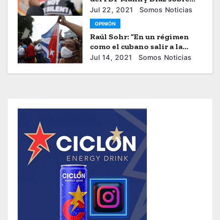
Decisión de Juez Federal Que
Jul 22, 2021
Somos Noticias
Bloquea Nuevas Solicitudes
OPINIÓN
de DACA
Raúl Sohr: “En un régimen
como el cubano salir a la
calle tiene costos muy altos”
Jul 14, 2021
Somos Noticias