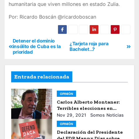
humanitaria que viven millones en estado Zulia.
Por: Ricardo Boscán @ricardoboscan
Detener el dominio
¿Tarjeta roja para
insólito de Cuba es la
Bachelet…?
prioridad
Entrada relacionada
OPINIÓN
Carlos Alberto Montaner:
Terribles elecciones en
Honduras
Nov 29, 2021
Somos Noticias
OPINIÓN
Declaración del Presidente
del FDP Manny Díaz sobre