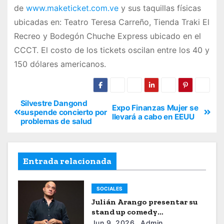
de
www.maketicket.com.ve
y sus taquillas físicas
ubicadas en: Teatro Teresa Carreño, Tienda Traki El
Recreo y Bodegón Chuche Express ubicado en el
CCCT. El costo de los tickets oscilan entre los 40 y
150 dólares americanos.
Silvestre Dangond
Expo Finanzas Mujer se
suspende concierto por
llevará a cabo en EEUU
problemas de salud
Entrada relacionada
SOCIALES
Julián Arango presentar su
stand up comedy
“Julianchou”
Jun 9, 2026
Admin