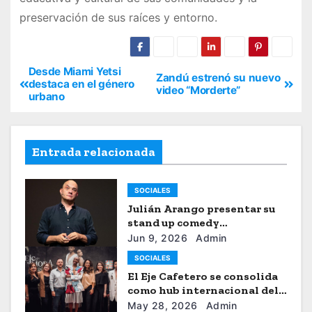
preservación de sus raíces y entorno.
Desde Miami Yetsi
Zandú estrenó su nuevo
destaca en el género
video “Morderte”
urbano
Entrada relacionada
SOCIALES
Julián Arango presentar su
stand up comedy
“Julianchou”
Jun 9, 2026
Admin
SOCIALES
El Eje Cafetero se consolida
como hub internacional del
sistema moda
May 28, 2026
Admin