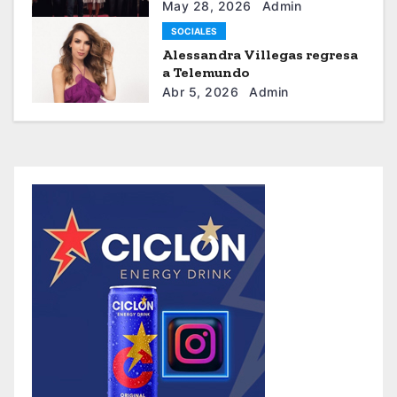
sistema moda
May 28, 2026
Admin
SOCIALES
Alessandra Villegas regresa
a Telemundo
Abr 5, 2026
Admin