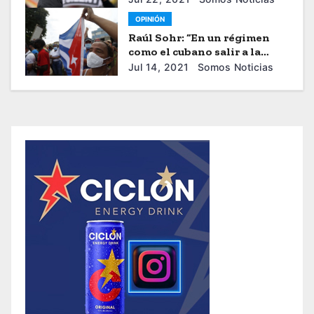
Bloquea Nuevas Solicitudes
OPINIÓN
de DACA
Raúl Sohr: “En un régimen
como el cubano salir a la
calle tiene costos muy altos”
Jul 14, 2021
Somos Noticias