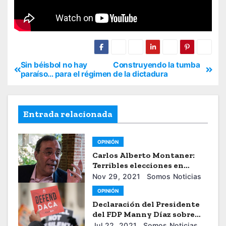
Sin béisbol no hay
Construyendo la tumba
paraíso… para el régimen
de la dictadura
Entrada relacionada
OPINIÓN
Carlos Alberto Montaner:
Terribles elecciones en
Honduras
Nov 29, 2021
Somos Noticias
OPINIÓN
Declaración del Presidente
del FDP Manny Díaz sobre
Decisión de Juez Federal Que
Jul 22, 2021
Somos Noticias