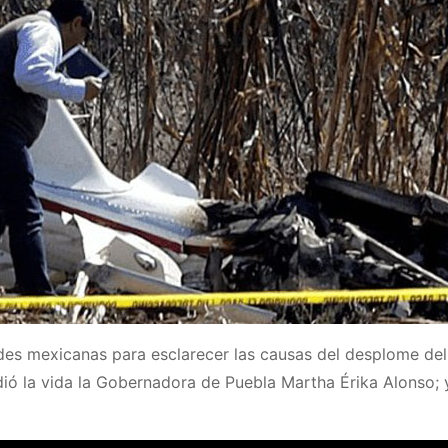
des mexicanas para esclarecer las causas del desplome del
dió la vida la Gobernadora de Puebla Martha Érika Alonso; 