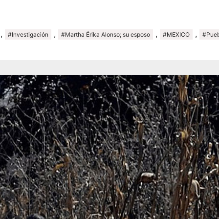
,
,
,
,
#Investigación
#Martha Érika Alonso; su esposo
#MEXICO
#Pueb