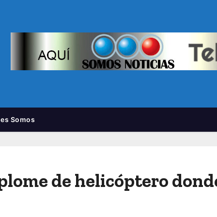
nes Somos
plome de helicóptero dond