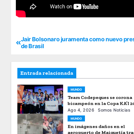
Jair Bolsonaro juramenta como nuevo pre
de Brasil
Entrada relacionada
MUNDO
Team Codepeques se corona
bicampeón en la Copa KA’I 2
Ago 4, 2026
Somos Noticias
MUNDO
En imágenes daños en el
aeropuerto de Maiquetía tra