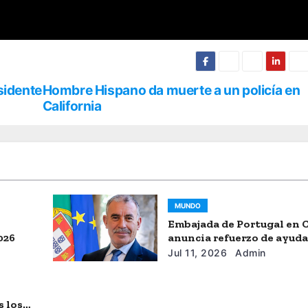
sidente
Hombre Hispano da muerte a un policía en
California
MUNDO
Embajada de Portugal en 
026
anuncia refuerzo de ayud
humanitaria
Jul 11, 2026
Admin
s los